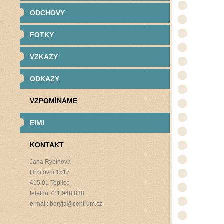
ODCHOVY
FOTKY
VZKAZY
ODKAZY
VZPOMÍNÁME
EIMI
KONTAKT
Jana Rybínová
Hřbitovní 1517
415 01 Teplice
telefon 721 948 838
e-mail: boryja@centrum.cz