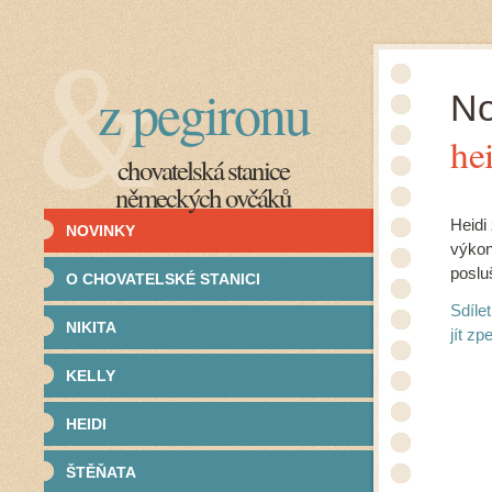
z pegironu
No
hei
chovatelská stanice
německých ovčáků
Heidi
NOVINKY
výkon
poslu
O CHOVATELSKÉ STANICI
Sdíle
NIKITA
jít zpe
KELLY
HEIDI
ŠTĚŇATA