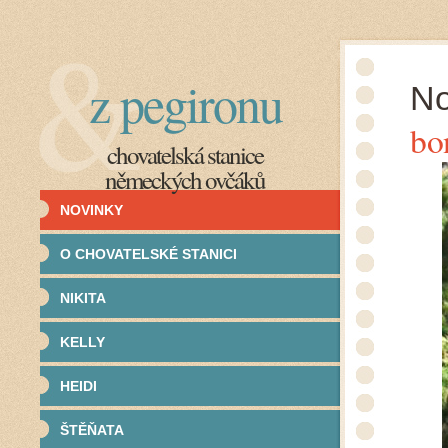
z pegironu
No
bo
chovatelská stanice
německých ovčáků
NOVINKY
O CHOVATELSKÉ STANICI
NIKITA
KELLY
HEIDI
ŠTĚŇATA