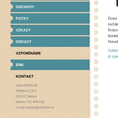
ODCHOVY
FOTKY
Dnes 
ovčák
VZKAZY
Krásn
bonit
ODKAZY
Novot
Sdíle
VZPOMÍNÁME
jít zpe
EIMI
KONTAKT
Jana Rybínová
Hřbitovní 1517
415 01 Teplice
telefon 721 948 838
e-mail: boryja@centrum.cz